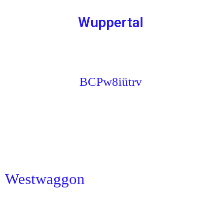
Wuppertal
BCPw8iütrv
Westwaggon